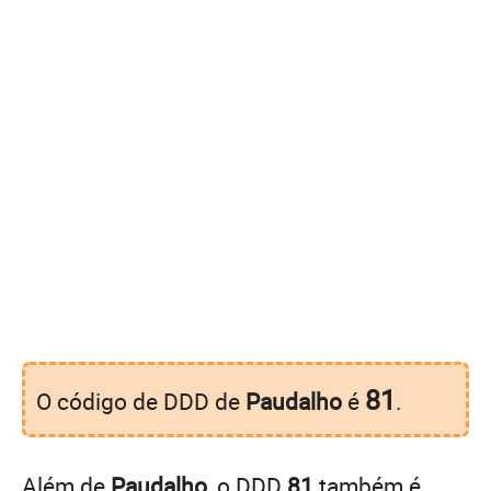
81
O código de DDD de
Paudalho
é
.
Além de
Paudalho
, o DDD
81
também é