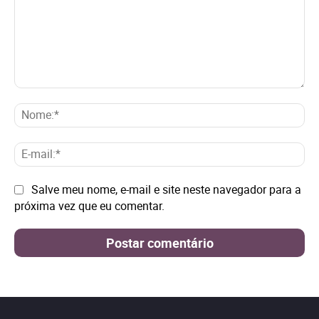
Comentário:
No
E-
mai
Site:
Salve meu nome, e-mail e site neste navegador para a
próxima vez que eu comentar.