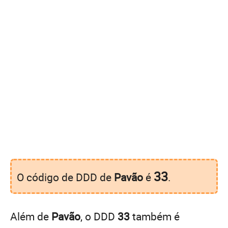
33
O código de DDD de
Pavão
é
.
Além de
Pavão
, o DDD
33
também é