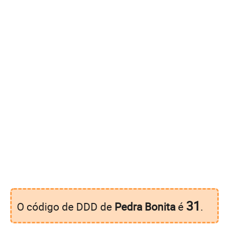
31
O código de DDD de
Pedra Bonita
é
.