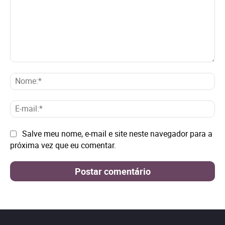
Comentário:
No
E-
mai
Site:
Salve meu nome, e-mail e site neste navegador para a
próxima vez que eu comentar.