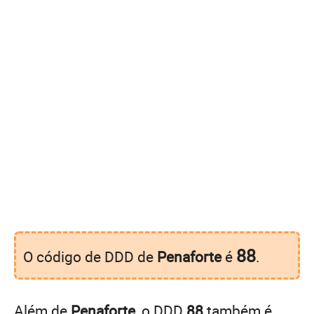
88
O código de DDD de
Penaforte
é
.
Além de
Penaforte
, o DDD
88
também é