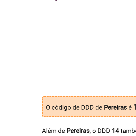
O código de DDD de
Pereiras
é
Além de
Pereiras
, o DDD
14
també