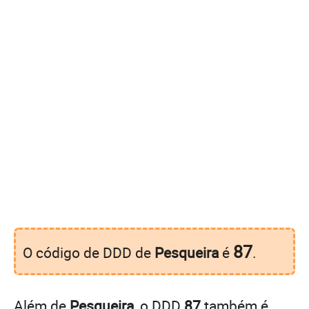
87
O código de DDD de
Pesqueira
é
.
Além de
Pesqueira
, o DDD
87
também é