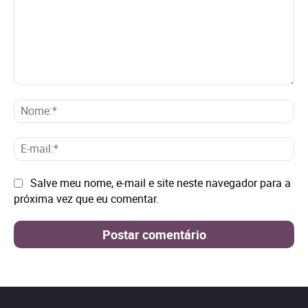
Comentário:
No
E-
mai
Site:
Salve meu nome, e-mail e site neste navegador para a
próxima vez que eu comentar.