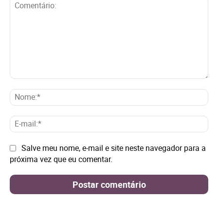
Comentário:
No
E-
mai
Site:
Salve meu nome, e-mail e site neste navegador para a
próxima vez que eu comentar.