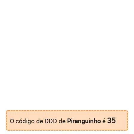
35
O código de DDD de
Piranguinho
é
.