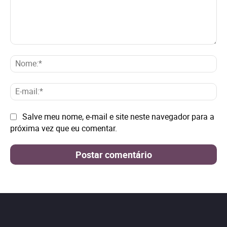
Comentário:
No
E-
mai
Site:
Salve meu nome, e-mail e site neste navegador para a
próxima vez que eu comentar.