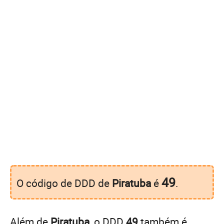
49
O código de DDD de
Piratuba
é
.
Além de
Piratuba
, o DDD
49
também é