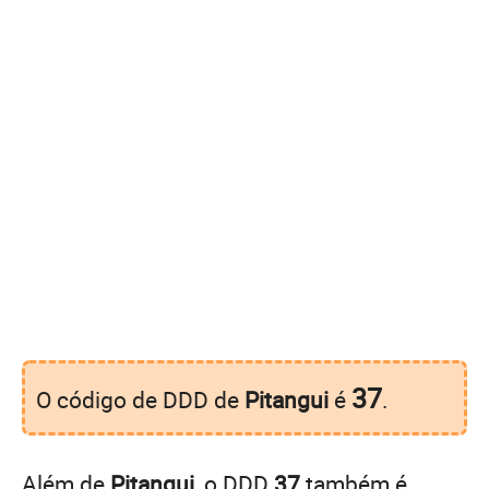
37
O código de DDD de
Pitangui
é
.
Além de
Pitangui
, o DDD
37
também é