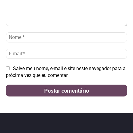
Comentário:
No
E-
mai
Site:
Salve meu nome, e-mail e site neste navegador para a
próxima vez que eu comentar.