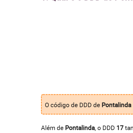
O código de DDD de
Pontalinda
Além de
Pontalinda
, o DDD
17
tam