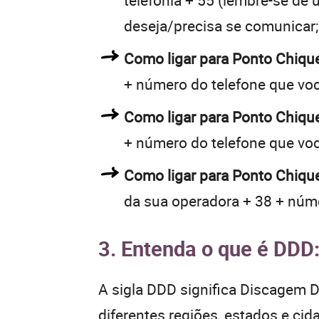
telefonia + 55 (lembre-se de u
deseja/precisa se comunicar;
Como ligar para Ponto Chiq
+ número do telefone que vo
Como ligar para Ponto Chiq
+ número do telefone que vo
Como ligar para Ponto Chique
da sua operadora + 38 + núme
3. Entenda o que é DDD
A sigla DDD significa Discagem Di
diferentes regiões, estados e ci