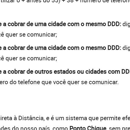
tilizar o + antes do 55) + 38 + número de telefon
ue a cobrar de uma cidade com o mesmo DDD:
dig
cê quer se comunicar;
ue a cobrar de uma cidade com o mesmo DDD:
dig
cê quer se comunicar;
 a cobrar de outros estados ou cidades com DD
ro do telefone que você quer se comunicar.
:
reta à Distância, e é um sistema que permite efe
dades do nosso país, como
Ponto Chique
, sem pr