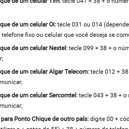
ique de um celular Tim:
tecle 041 + 38 + o número
ique de um celular Oi:
tecle 031 ou 014 (depende
telefone fixo ou celular que você deseja se com
ique de um celular Nextel:
tecle 099 + 38 + o núme
r;
ique de um celular Algar Telecom:
tecle 012 + 38
omunicar;
ique de um celular Sercomtel:
tecle 043 + 38 + o
omunicar;
 para Ponto Chique de outro país:
digite 00 + có