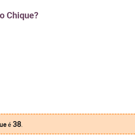
to Chique?
38
ue
é
.