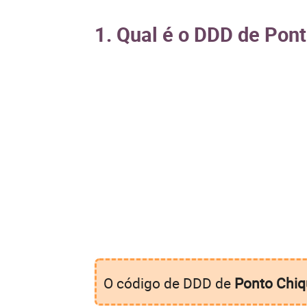
1. Qual é o DDD de Pon
O código de DDD de
Ponto Chiq