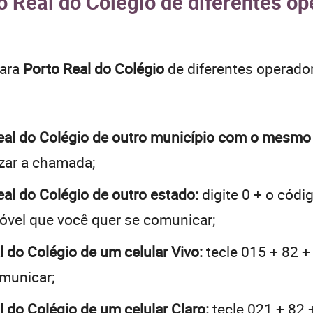
o Real do Colégio de diferentes op
para
Porto Real do Colégio
de diferentes operado
 Real do Colégio de outro município com o mesm
lizar a chamada;
Real do Colégio de outro estado:
digite 0 + o códi
óvel que você quer se comunicar;
l do Colégio de um celular Vivo:
tecle 015 + 82 +
omunicar;
l do Colégio de um celular Claro:
tecle 021 + 82 