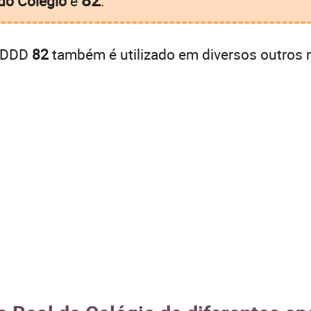
do Colégio
é
.
o DDD
82
também é utilizado em diversos outros 