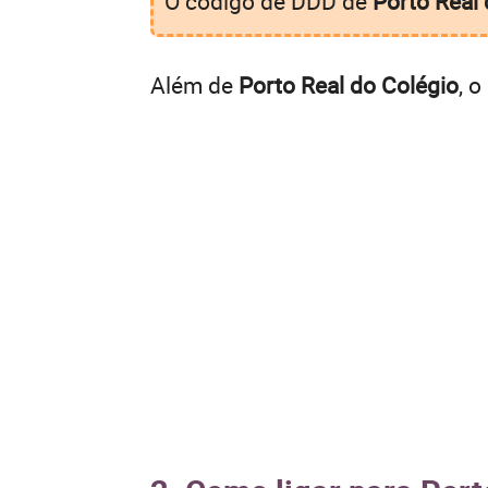
O código de DDD de
Porto Real 
Além de
Porto Real do Colégio
, 