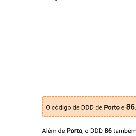
86
O código de DDD de
Porto
é
Além de
Porto
, o DDD
86
também é