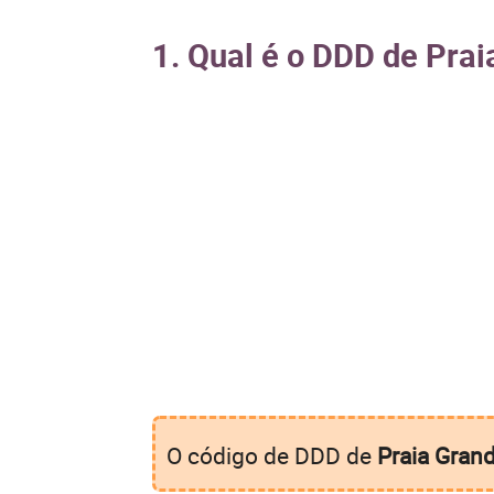
1. Qual é o DDD de Pra
O código de DDD de
Praia Gran