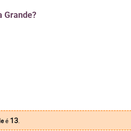
ia Grande?
13
de
é
.