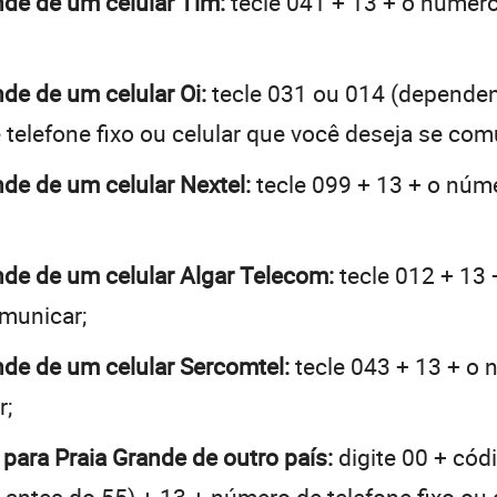
ande de um celular Tim:
tecle 041 + 13 + o número 
nde de um celular Oi:
tecle 031 ou 014 (depende
telefone fixo ou celular que você deseja se com
nde de um celular Nextel:
tecle 099 + 13 + o núme
ande de um celular Algar Telecom:
tecle 012 + 13 
omunicar;
ande de um celular Sercomtel:
tecle 043 + 13 + o n
r;
 para Praia Grande de outro país:
digite 00 + cód