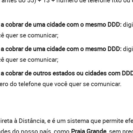
 + antes do 55) + 13 + número de telefone fixo ou
e a cobrar de uma cidade com o mesmo DDD:
digi
cê quer se comunicar;
e a cobrar de uma cidade com o mesmo DDD:
digi
cê quer se comunicar;
 a cobrar de outros estados ou cidades com DDD
ro do telefone que você quer se comunicar.
:
reta à Distância, e é um sistema que permite efe
dades do nosso país, como
Praia Grande
, sem pre