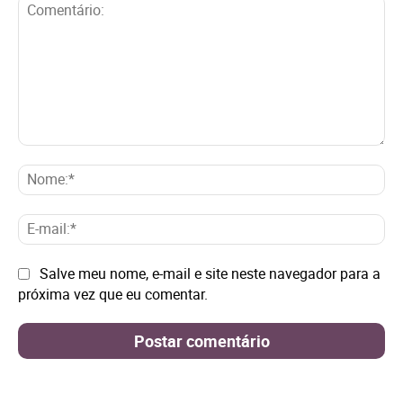
Comentário:
No
E-
mai
Site:
Salve meu nome, e-mail e site neste navegador para a
próxima vez que eu comentar.