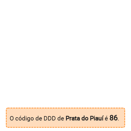
86
O código de DDD de
Prata do Piauí
é
.