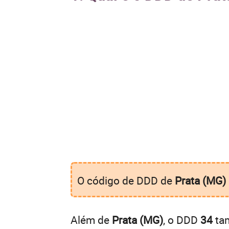
O código de DDD de
Prata (MG)
Além de
Prata (MG)
, o DDD
34
tam