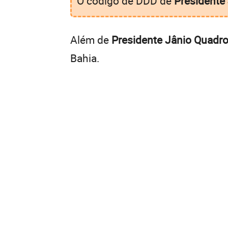
O código de DDD de
Presidente
Além de
Presidente Jânio Quadr
Bahia.