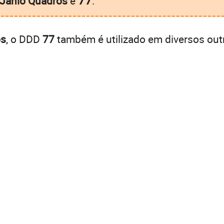
 Jânio Quadros
é
.
os
, o DDD
77
também é utilizado em diversos out