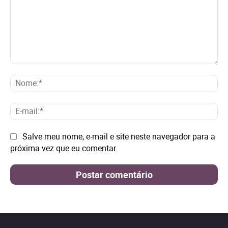
Comentário:
No
E-
mai
Site:
Salve meu nome, e-mail e site neste navegador para a
próxima vez que eu comentar.