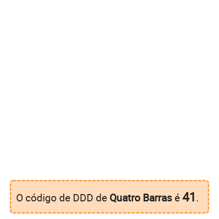
41
O código de DDD de
Quatro Barras
é
.