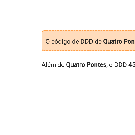
O código de DDD de
Quatro Pon
Além de
Quatro Pontes
, o DDD
4