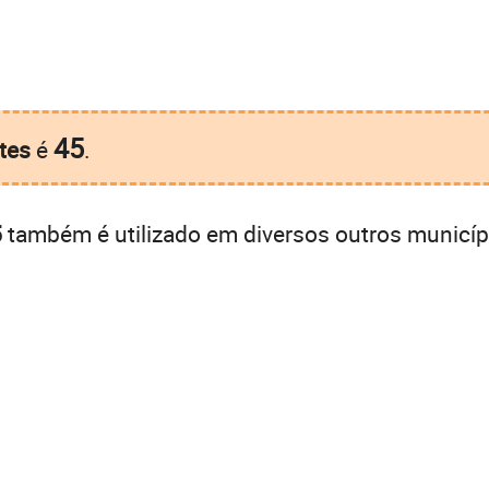
45
tes
é
.
5
também é utilizado em diversos outros municíp