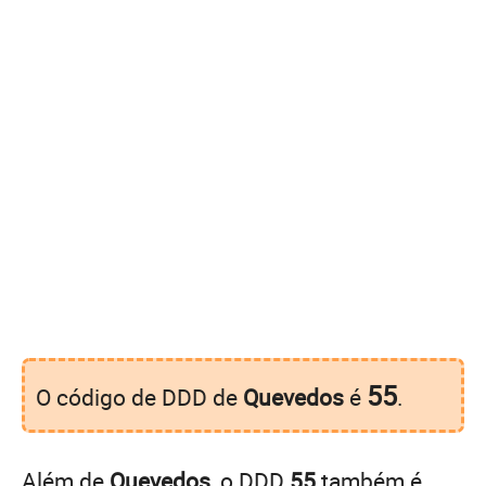
55
O código de DDD de
Quevedos
é
.
Além de
Quevedos
, o DDD
55
também é