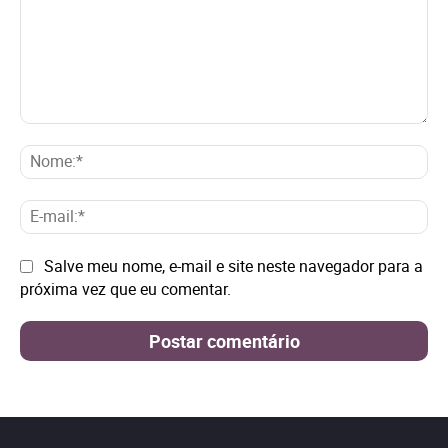
Comentário:
No
E-
mai
Site:
Salve meu nome, e-mail e site neste navegador para a
próxima vez que eu comentar.