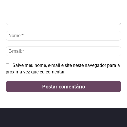
Comentário:
No
E-
mai
Site:
Salve meu nome, e-mail e site neste navegador para a
próxima vez que eu comentar.