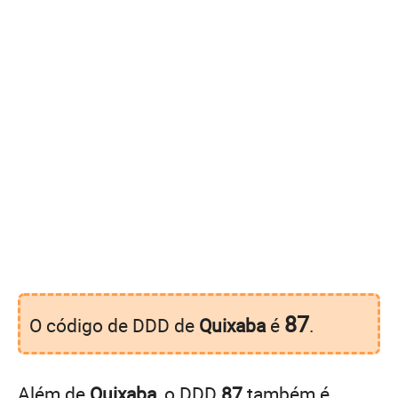
87
O código de DDD de
Quixaba
é
.
Além de
Quixaba
, o DDD
87
também é