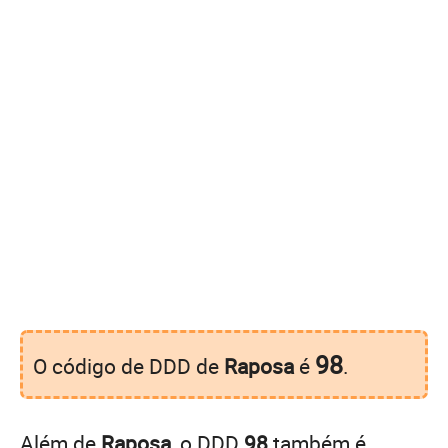
98
O código de DDD de
Raposa
é
.
Além de
Raposa
, o DDD
98
também é