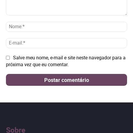
Comentário:
No
E-
mai
Site:
Salve meu nome, e-mail e site neste navegador para a
próxima vez que eu comentar.
Sobre