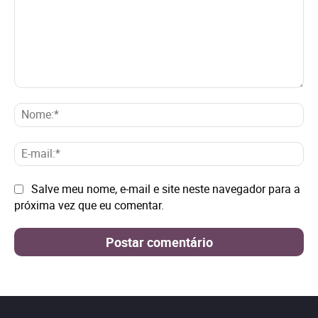
Comentário:
No
E-
mai
Site:
Salve meu nome, e-mail e site neste navegador para a
próxima vez que eu comentar.