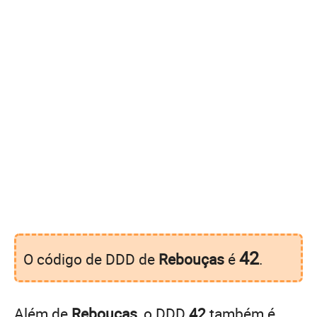
42
O código de DDD de
Rebouças
é
.
Além de
Rebouças
, o DDD
42
também é