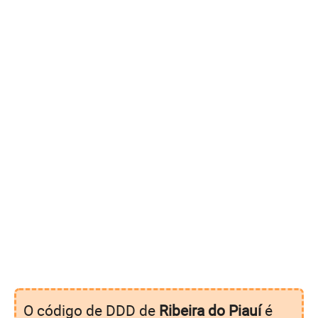
O código de DDD de
Ribeira do Piauí
é