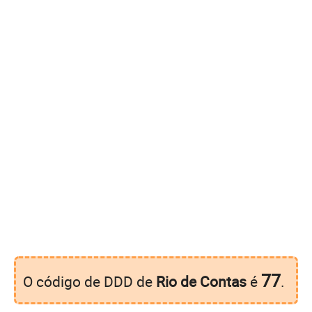
77
O código de DDD de
Rio de Contas
é
.