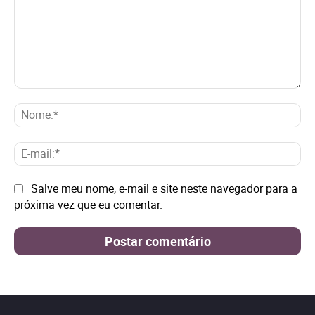
Comentário:
No
E-
mai
Site:
Salve meu nome, e-mail e site neste navegador para a
próxima vez que eu comentar.