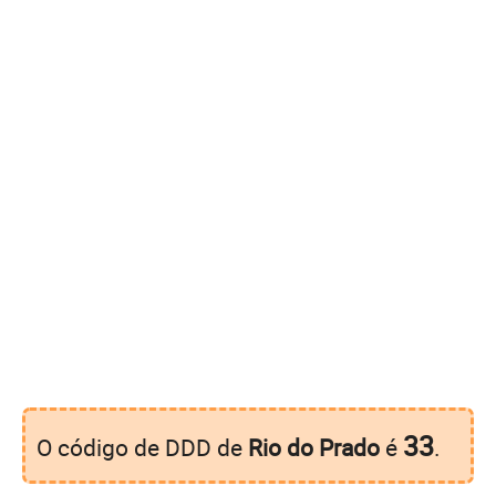
33
O código de DDD de
Rio do Prado
é
.