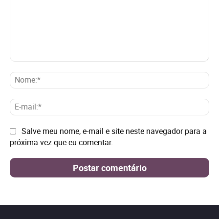
Comentário:
No
E-
mai
Site:
Salve meu nome, e-mail e site neste navegador para a
próxima vez que eu comentar.