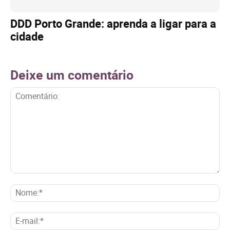
DDD Porto Grande: aprenda a ligar para a
cidade
Deixe um comentário
Comentário:
No
E-
mai