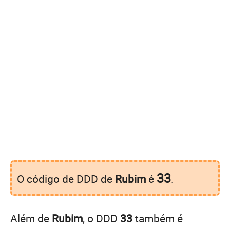
33
O código de DDD de
Rubim
é
.
Além de
Rubim
, o DDD
33
também é