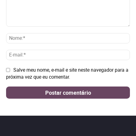
Comentário:
No
E-
mai
Site:
Salve meu nome, e-mail e site neste navegador para a
próxima vez que eu comentar.