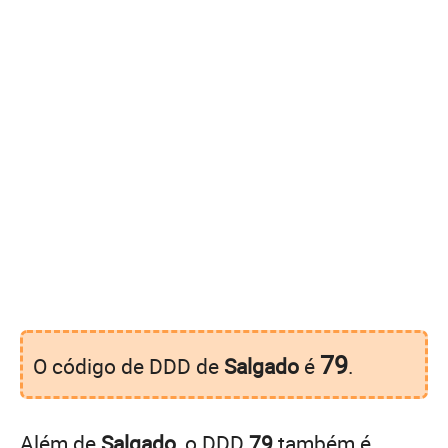
79
O código de DDD de
Salgado
é
.
Além de
Salgado
, o DDD
79
também é