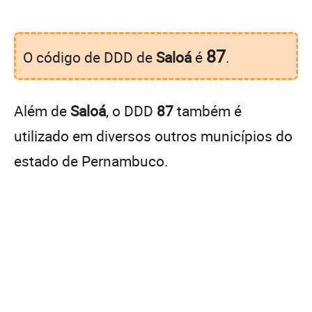
87
O código de DDD de
Saloá
é
.
Além de
Saloá
, o DDD
87
também é
utilizado em diversos outros municípios do
estado de Pernambuco.