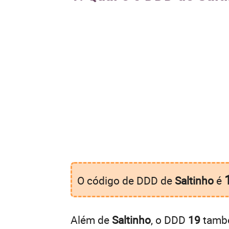
O código de DDD de
Saltinho
é
Além de
Saltinho
, o DDD
19
també