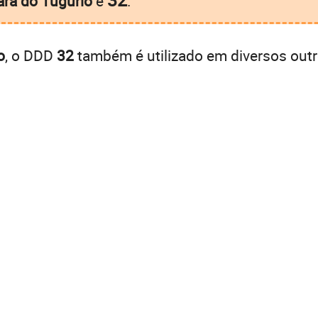
ara do Tugúrio
é
.
o
, o DDD
32
também é utilizado em diversos out