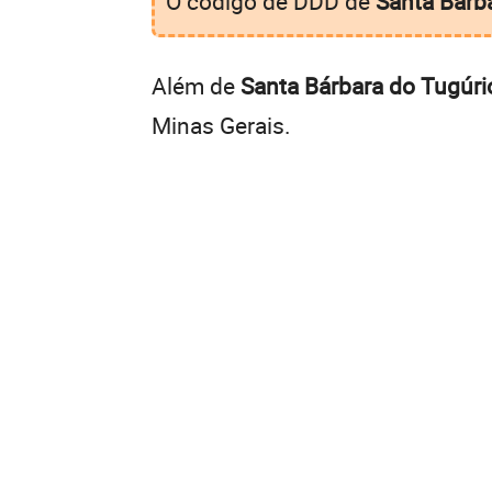
O código de DDD de
Santa Bárb
Além de
Santa Bárbara do Tugúri
Minas Gerais.