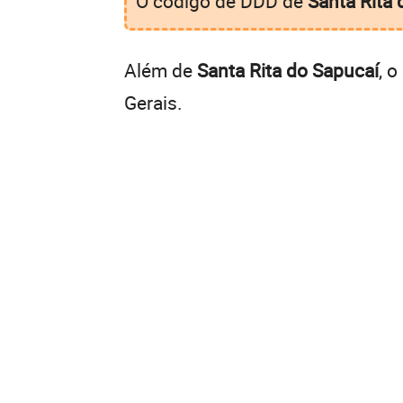
O código de DDD de
Santa Rita 
Além de
Santa Rita do Sapucaí
, 
Gerais.