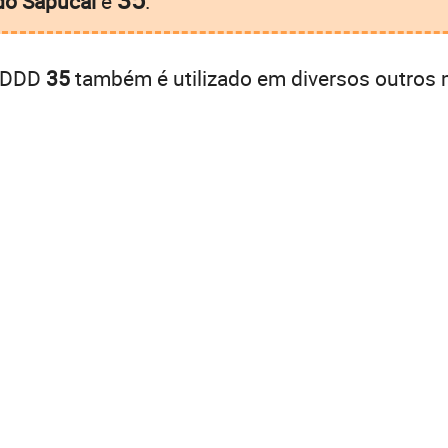
do Sapucaí
é
.
o DDD
35
também é utilizado em diversos outros 