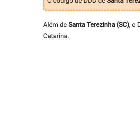
O código de DDD de
Santa Tere
Além de
Santa Terezinha (SC)
, o
Catarina.