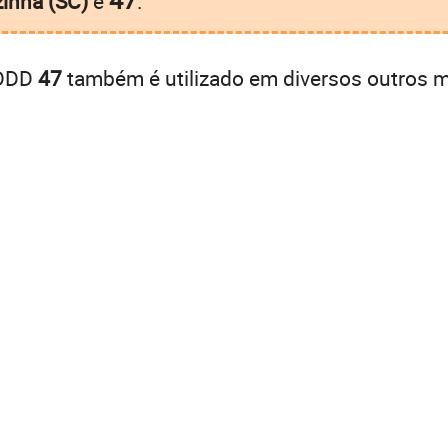
zinha (SC)
é
.
 DDD
47
também é utilizado em diversos outros m