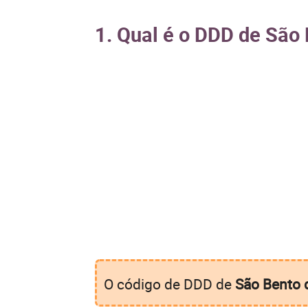
1. Qual é o DDD de São
O código de DDD de
São Bento 