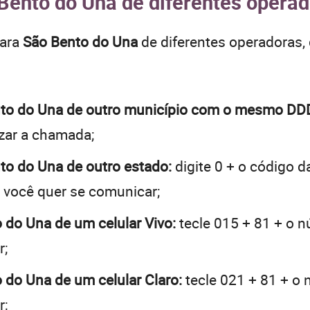
Bento do Una de diferentes operad
para
São Bento do Una
de diferentes operadoras,
Bento do Una de outro município com o mesmo DD
lizar a chamada;
nto do Una de outro estado:
digite 0 + o código 
e você quer se comunicar;
o do Una de um celular Vivo:
tecle 015 + 81 + o n
r;
o do Una de um celular Claro:
tecle 021 + 81 + o 
r;