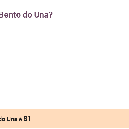
 Bento do Una?
81
do Una
é
.