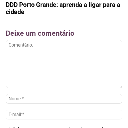
DDD Porto Grande: aprenda a ligar para a
cidade
Deixe um comentário
Comentário:
No
E-
mai