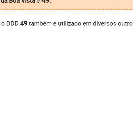
 da Boa Vista
é
.
, o DDD
49
também é utilizado em diversos outro