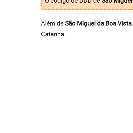
O código de DDD de
São Miguel
Além de
São Miguel da Boa Vista
Catarina.