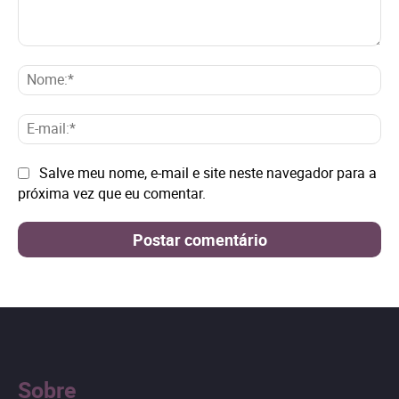
Comentário:
No
E-
mai
Site:
Salve meu nome, e-mail e site neste navegador para a
próxima vez que eu comentar.
Sobre