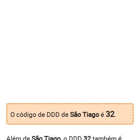
32
O código de DDD de
São Tiago
é
.
Além de
São Tiago
, o DDD
32
também é