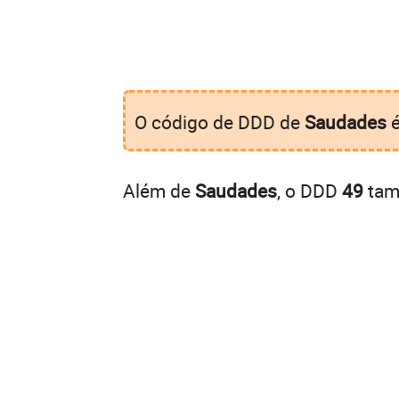
O código de DDD de
Saudades
Além de
Saudades
, o DDD
49
tamb