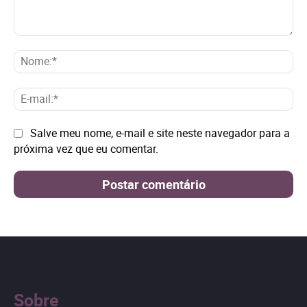
Comentário:
No
E-
mai
Site:
Salve meu nome, e-mail e site neste navegador para a
próxima vez que eu comentar.
Sobre