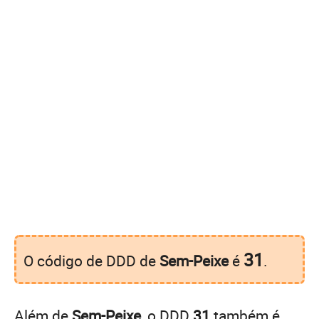
31
O código de DDD de
Sem-Peixe
é
.
Além de
Sem-Peixe
, o DDD
31
também é