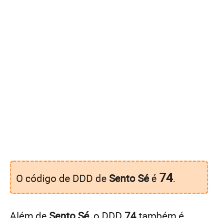
74
O código de DDD de
Sento Sé
é
.
Além de
Sento Sé
, o DDD
74
também é