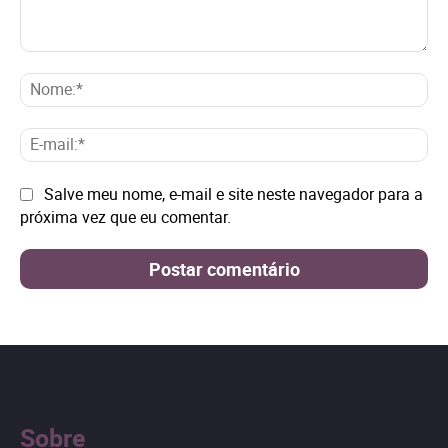
Comentário:
No
E-
mai
Site:
Salve meu nome, e-mail e site neste navegador para a
próxima vez que eu comentar.
Sobre