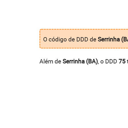
O código de DDD de
Serrinha (B
Além de
Serrinha (BA)
, o DDD
75