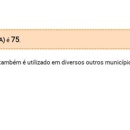
75
A)
é
.
também é utilizado em diversos outros municípi