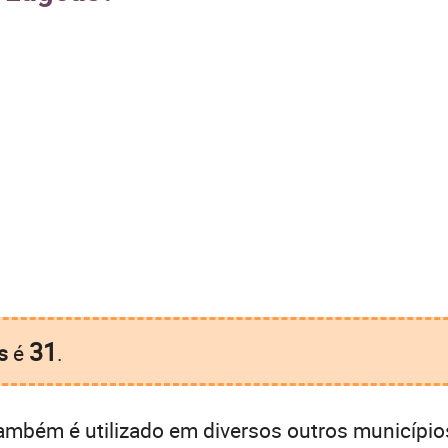
31
s
é
.
ambém é utilizado em diversos outros município