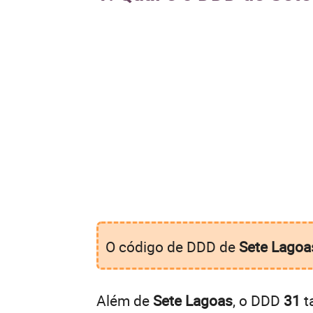
O código de DDD de
Sete Lagoa
Além de
Sete Lagoas
, o DDD
31
t