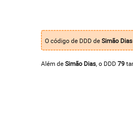
O código de DDD de
Simão Dias
Além de
Simão Dias
, o DDD
79
ta