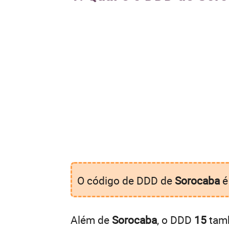
O código de DDD de
Sorocaba
Além de
Sorocaba
, o DDD
15
tamb