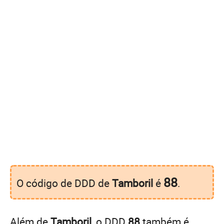
88
O código de DDD de
Tamboril
é
.
Além de
Tamboril
, o DDD
88
também é