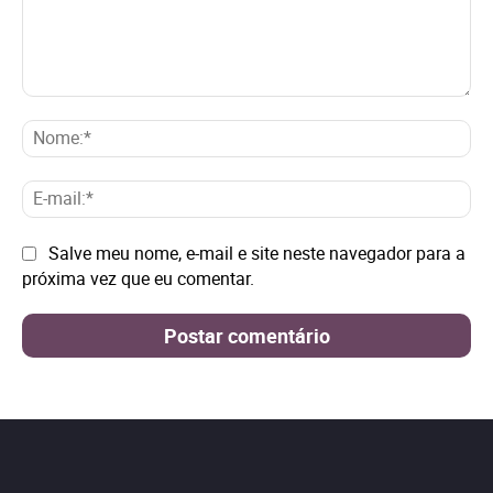
Comentário:
No
E-
mai
Site:
Salve meu nome, e-mail e site neste navegador para a
próxima vez que eu comentar.