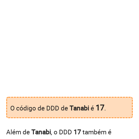
17
O código de DDD de
Tanabi
é
.
Além de
Tanabi
, o DDD
17
também é