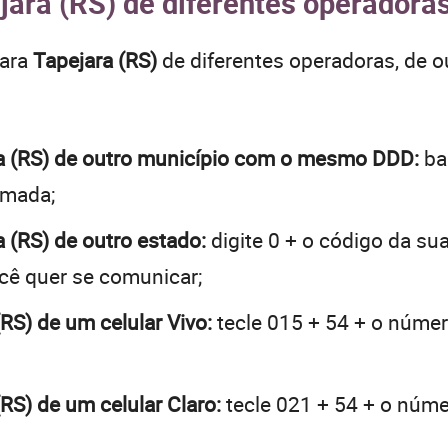
jara (RS) de diferentes operadoras
para
Tapejara (RS)
de diferentes operadoras, de 
ara (RS) de outro município com o mesmo DDD:
bas
hamada;
a (RS) de outro estado:
digite 0 + o código da su
ocê quer se comunicar;
(RS) de um celular Vivo:
tecle 015 + 54 + o número
(RS) de um celular Claro:
tecle 021 + 54 + o númer