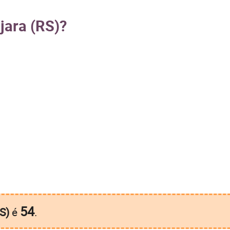
jara (RS)?
54
S)
é
.