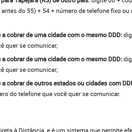
 para Tapejara (RS) de outro país:
digite 00 + cód
 + antes do 55) + 54 + número de telefone fixo ou
S) a cobrar de uma cidade com o mesmo DDD:
dig
cê quer se comunicar;
S) a cobrar de uma cidade com o mesmo DDD:
dig
cê quer se comunicar;
) a cobrar de outros estados ou cidades com DDD
ro do telefone que você quer se comunicar.
:
reta à Distância, e é um sistema que permite efe