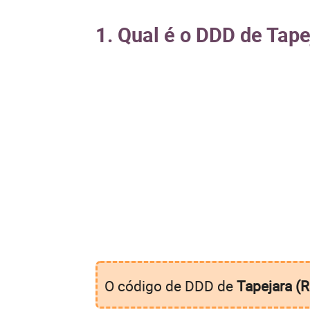
1. Qual é o DDD de Tape
O código de DDD de
Tapejara (R