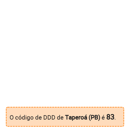
83
O código de DDD de
Taperoá (PB)
é
.