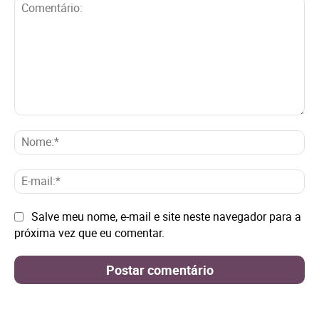
Comentário:
No
E-
mai
Site:
Salve meu nome, e-mail e site neste navegador para a
próxima vez que eu comentar.