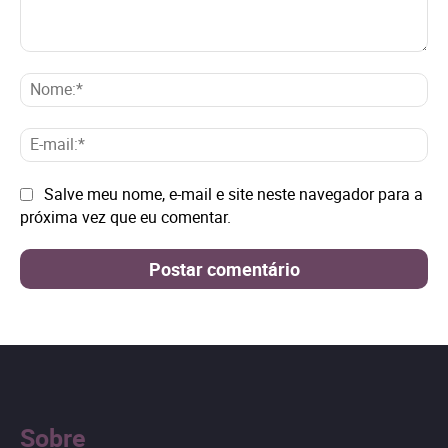
Comentário:
No
E-
mai
Site:
Salve meu nome, e-mail e site neste navegador para a
próxima vez que eu comentar.
Sobre