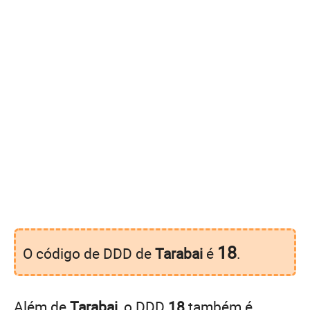
18
O código de DDD de
Tarabai
é
.
Além de
Tarabai
, o DDD
18
também é