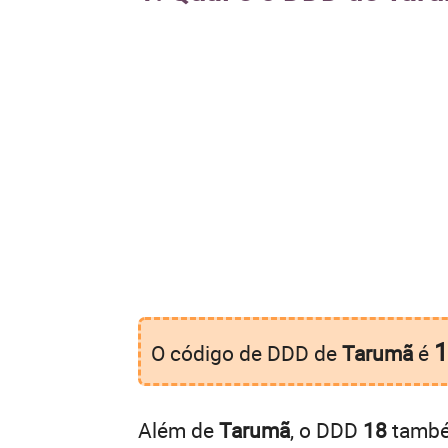
1
O código de DDD de
Tarumã
é
Além de
Tarumã
, o DDD
18
também